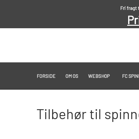
Fri fragt
Pr
FORSIDE
OM OS
WEBSHOP
FC SPI
KYSTGREJ
Tilbehør til spin
60 LURES
WESTIN GENNEMLØBERE
KROGE