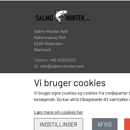
TILBEHØR TIL FISKERI
GAVEKORT
STANGRØR OG TASKER TIL STÆNGER.
Salmo-Hunter ApS
Aabenraavej 26A
6100 Haderslev
Danmark
Telefon:
+45 61542337
@:
info@salmo-hunter.com
CVR: 39061929
Vi bruger cookies
DK3497370004566696
IBAN:
Vi bruger egne cookies og cookies fra tredjeparter 
besøgende. Du kan altid tilbagekalde dit samtykke ve
Læs mere om cookies her
INDSTILLINGER
AFVIS