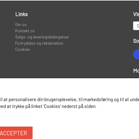
Links
Vi
SPINNER SERVICE
TILBEHØR TIL SPINNERE
Om os
VADERS, VADESKO OG VADE JAKKER
Kontakt os
Salgs- og leveringsbetingelser
So
Fortrydelse og reklamation
Cookies
Mo
til at personalisere din brugeroplevelse, til markedsføring og til at
d at trykke på linket 'Cookies' nederst på siden.
ACCEPTER