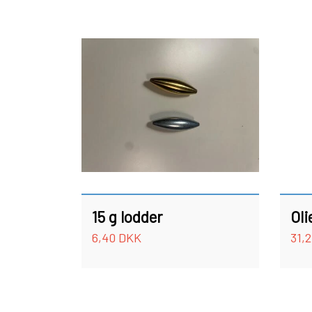
S.F.G KØ HO 21 G
LONGSHOT KENT ANDERSEN DESIGN 19 G
POLAROID BRILLER
LANDINGS 
15 g lodder
Oli
6,40 DKK
31,
ANDRE SPINNERE
WOBLERE