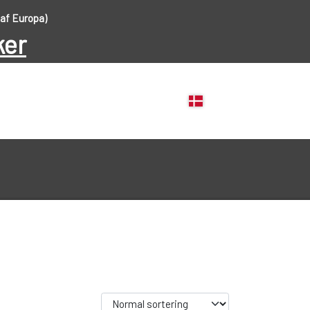
 af Europa)
ker
FISKEHJUL
FISKESTÆNGER