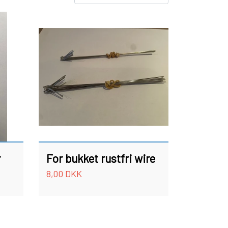
FC SPINNERE WESTIN
FC WESTIN UPSTREAM SPINNERE
FC WESTIN DOWNSTREAM
)
r
For bukket rustfri wire
8,00 DKK
ÆT
FISKE LINER
FISKEKROGE