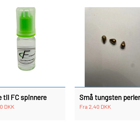
NET
FC SPINNERE HÅNDLAVEDE
FC UPSTREAM STANDARD
FC DOWNSTREAM STANDARD
FC COMPACT
FC BULLET STANDARD
FC UPSTREAM SKJERN Å SPECIAL (M/ #8 KROGE)
FC DOWNSTREAM SKJERN Å SPECIAL (M/ #8 KROGE
e til FC spinnere
Små tungsten perle
FC BULLET SKJERN Å SPECIAL (M/ #8 KROGE)
20 DKK
Fra 2,40 DKK
FC PIKE
FC SPINNER SORTIMENTER
FISKEBLINK
TASKER OG BEKLÆDNING
FISKE S