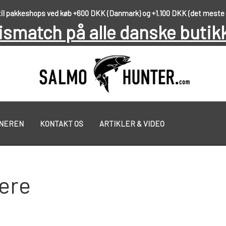
 til pakkeshops ved køb +600 DKK (Danmark) og +1.100 DKK (det meste
ismatch på alle danske butik
NNEREN
KONTAKT OS
ARTIKLER & VIDEO
PUT & TAKE GREJ
GEOFF ANDERSON
nere