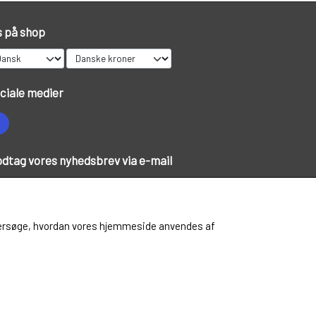
s på shop
OUTLET
KNIVE
PREDATOR
LIMITED EDITION VARER
ciale medier
dtag vores nyhedsbrev via e-mail
Tilmeld
 undersøge, hvordan vores hjemmeside anvendes af