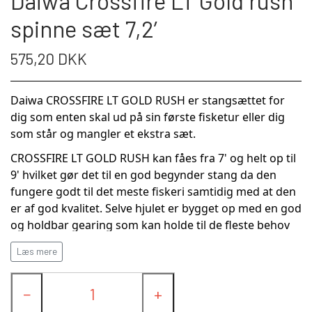
Daiwa Crossfire LT Gold rush
LANDINGS NET
spinne sæt 7,2’
FC SPINNERE HÅNDLAVEDE
575,20 DKK
FC UPSTREAM STANDARD
FC SPINNERE WESTIN
Daiwa CROSSFIRE LT GOLD RUSH er stangsættet for
dig som enten skal ud på sin første fisketur eller dig
som står og mangler et ekstra sæt.
FC WESTIN UPSTREAM SPINNERE
FC DOWNSTREAM STANDARD
ANDRE SPINNERE
CROSSFIRE LT GOLD RUSH kan fåes fra 7' og helt op til
9' hvilket gør det til en god begynder stang da den
FC WESTIN DOWNSTREAM
FC COMPACT
WOBLERE
fungere godt til det meste fiskeri samtidig med at den
er af god kvalitet. Selve hjulet er bygget op med en god
FC BULLET STANDARD
FISKEBLINK
og holdbar gearing som kan holde til de fleste behov
for et sæt som dette. Alt dette gør det til et alsidigt
Læs mere
sæt, som kan bruges til det meste.
FC UPSTREAM SKJERN Å SPECIAL (M/
TASKER OG BEKLÆDNING
Med Daiwa CROSSFIRE LT GOLD RUSH får du et rigtig
#8 KROGE)
−
+
fornuftigt sæt for pengene, som ville kunne klare dine