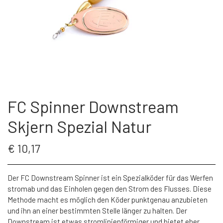
ÜBER FC SPINNER
PUT & TAKE GREJ
60 LURES
KONTAKT
WESTIN GENNEMLØBERE
GEOFF ANDERSON
ARTIKEL UND VIDEO
ANGELROLLE
KROGE
FC Spinner Downstream
S.F.G KØ HO 21 G
ANGELRUTEN
Skjern Spezial Natur
LONGSHOT KENT ANDERSEN DESIGN
BRILLEN
€ 10,17
19 G
LANDINGS NET
Der FC Downstream Spinner ist ein Spezialköder für das Werfen
stromab und das Einholen gegen den Strom des Flusses. Diese
Methode macht es möglich den Köder punktgenau anzubieten
FC SPINNERS
und ihn an einer bestimmten Stelle länger zu halten. Der
Downstream ist etwas stromlinienförmiger und bietet eher