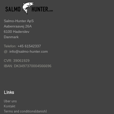
PREDATOR
STANGRØR OG TASKER TIL STÆNGER.
Salmo-Hunter ApS
Aabenraavej 26A
6100 Haderslev
VADERS, VADESKO OG VADE JAKKER
Danmark
Telefon:
+45 61542337
@:
info@salmo-hunter.com
LIMITED EDITION VARER
CVR: 39061929
DK3497370004566696
IBAN:
Links
Uber uns
Kontakt
Terms and conditions(danish)