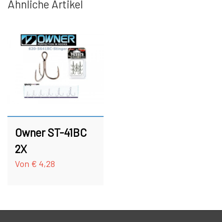
Ähnliche Artikel
HAKEN
FC BULLET SKJERN SPEZIAL (#8
HAKEN)
ZUBEHÖR
FC PIKE
GUTSCHEIN
FC SPINNER KOLLEKTIONE
SPINNER SERVICE
Owner ST-41BC
TILBEHØR TIL SPINNERE
2X
Von € 4,28
OUTLET
KNIVE