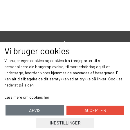
OM OS
WEBSHOP
KYSTGREJ
Vis på shop
FC SPINNEREN
Vi bruger cookies
PUT & TAKE GREJ
60 LURES
Vi bruger egne cookies og cookies fra tredjeparter til at
KONTAKT OS
personalisere din brugeroplevelse, til markedsføring og til at
undersøge, hvordan vores hjemmeside anvendes af besøgende. Du
WESTIN GENNEMLØBERE
GEOFF ANDERSON
kan altid tilbagekalde dit samtykke ved at trykke på linket 'Cookies'
nederst på siden.
ARTIKLER & VIDEO
FISKEHJUL
KROGE
Læs mere om cookies her
AFVIS
ACCEPTER
S.F.G KØ HO 21 G
FISKESTÆNGER
INDSTILLINGER