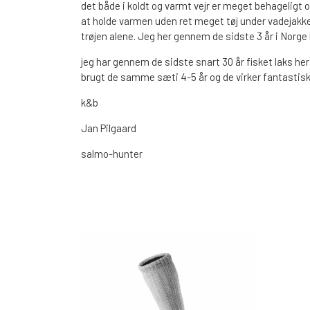
det både i koldt og varmt vejr er meget behageligt o
S.F.G KØ HO 21 G
at holde varmen uden ret meget tøj under vadejakke
trøjen alene. Jeg her gennem de sidste 3 år i Norg
LONGSHOT KENT ANDERSEN DESIGN 19 G
jeg har gennem de sidste snart 30 år fisket laks he
POLAROID BRILLER
LANDINGS 
brugt de samme sæti 4-5 år og de virker fantastisk
k&b
Jan Pilgaard
salmo-hunter
ANDRE SPINNERE
WOBLERE