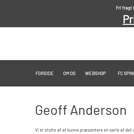
Fri fragt
Pr
FORSIDE
OM OS
WEBSHOP
FC SPI
KYSTGREJ
Geoff Anderson
60 LURES
WESTIN GENNEMLØBERE
Vi er stolte af at kunne præsentere en serie af det 
KROGE