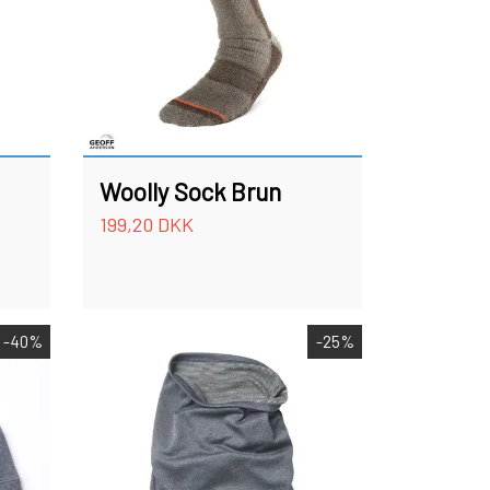
OUTLET
KNIVE
PREDATOR
LIMITED EDITION VARER
Woolly Sock Brun
199,20 DKK
-40%
-25%