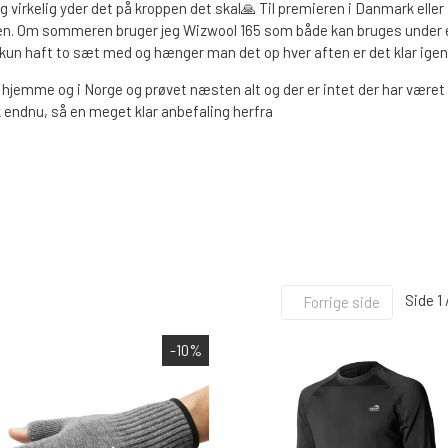
g virkelig yder det på kroppen det skal🙏 Til premieren i Danmark elle
n. Om sommeren bruger jeg Wizwool 165 som både kan bruges under en j
e kun haft to sæt med og hænger man det op hver aften er det klar ige
r hjemme og i Norge og prøvet næsten alt og der er intet der har være
NET
FC SPINNERE HÅNDLAVEDE
 endnu, så en meget klar anbefaling herfra
FC UPSTREAM STANDARD
FC DOWNSTREAM STANDARD
FC COMPACT
FC BULLET STANDARD
FC UPSTREAM SKJERN Å SPECIAL (M/ #8 KROGE)
FC DOWNSTREAM SKJERN Å SPECIAL (M/ #8 KROGE
Side 1 
Forrige side
FC BULLET SKJERN Å SPECIAL (M/ #8 KROGE)
-10%
FC PIKE
FC SPINNER SORTIMENTER
FISKEBLINK
TASKER OG BEKLÆDNING
FISKE S