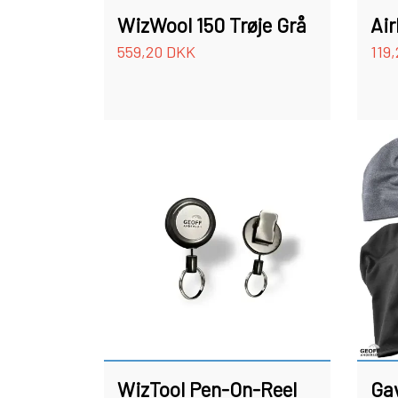
WizWool 150 Trøje Grå
Air
559,20 DKK
119
WizTool Pen-On-Reel
Ga