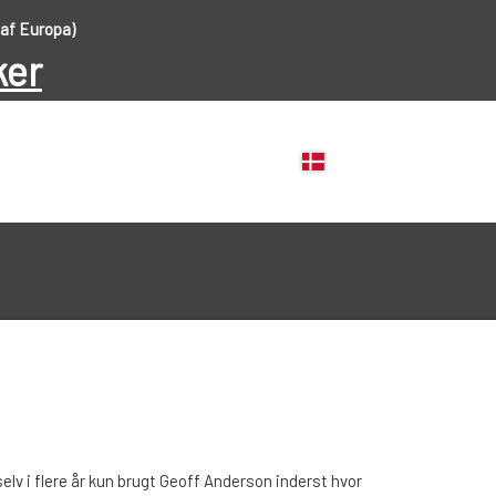
 af Europa)
ker
FISKEHJUL
FISKESTÆNGER
selv i flere år kun brugt Geoff Anderson inderst hvor