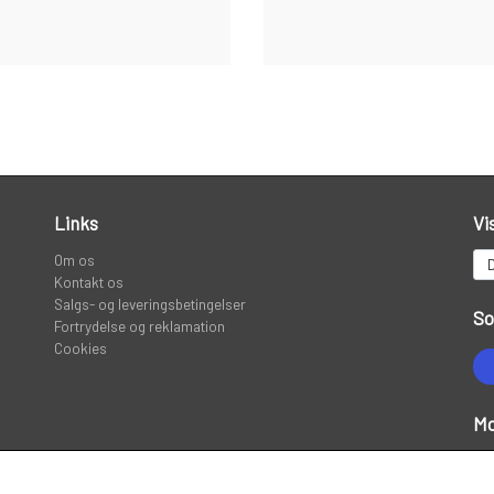
Links
Vi
Om os
Kontakt os
Salgs- og leveringsbetingelser
So
Fortrydelse og reklamation
Cookies
Mo