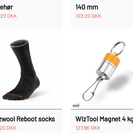
behør
140 mm
,20 DKK
103,20 DKK
zwool Reboot socks
WizTool Magnet 4 k
,20 DKK
127,96 DKK