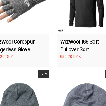
SPINNER SERVICE
TILBEHØR TIL SPINNERE
VADERS, VADESKO OG VADE JAKKER
zWool Corespun
WizWool 165 Soft
gerless Glove
Pullover Sort
,20 DKK
639,20 DKK
-50%