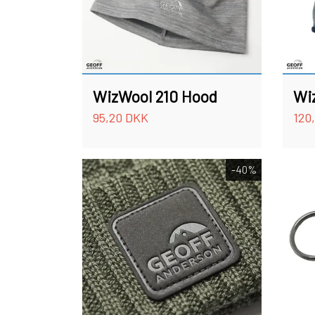
WizWool 210 Hood
Wi
95,20 DKK
120
-40%