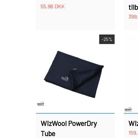
55,96 DKK
til
399
-25%
WizWool PowerDry
Wi
Tube
159