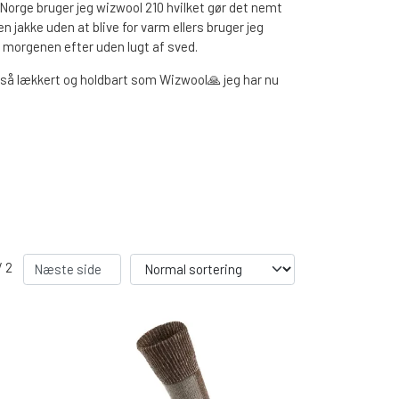
r Norge bruger jeg wizwool 210 hvilket gør det nemt
akke uden at blive for varm ellers bruger jeg
n morgenen efter uden lugt af sved.
t så lækkert og holdbart som Wizwool🙏 jeg har nu
FC SPINNERE WESTIN
FC WESTIN UPSTREAM SPINNERE
FC WESTIN DOWNSTREAM
)
/ 2
Næste side
ÆT
FISKE LINER
FISKEKROGE