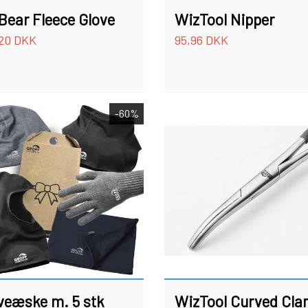
Bear Fleece Glove
WizTool Nipper
,20 DKK
95,96 DKK
-60%
veæske m. 5 stk
WizTool Curved Cl