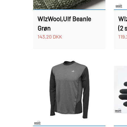
WizWool,Ulf Beanie
Wiz
Grøn
(2 
143,20 DKK
119