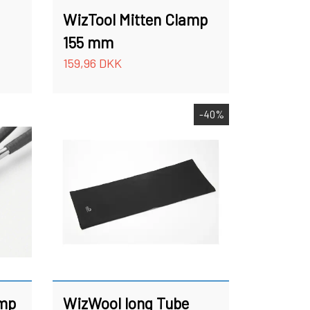
WizTool Mitten Clamp
155 mm
159,96 DKK
-40%
amp
WizWool long Tube