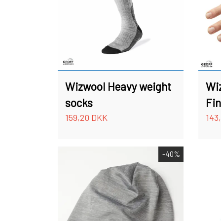
TILBEHØR TIL FISKERI
GAVEKORT
STANGRØR OG TASKER TIL STÆNGER.
Wizwool Heavy weight
Wi
socks
Fin
159,20 DKK
143
-40%