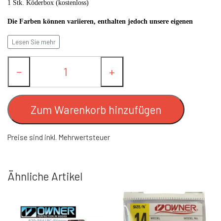
1 Stk. Köderbox (kostenloss)
FC UPSTREAM STANDARD
FC SPINNERE WESTIN
Die Farben können variieren, enthalten jedoch unsere eigenen
Favoriten!
Lesen Sie mehr
FC WESTIN UPSTREAM SPINNERE
FC DOWNSTREAM STANDARD
ANDERE SPINNERE
−
+
FC WESTIN DOWNSTREAM
FC COMPACT
WOBLERS
Zum Warenkorb hinzufügen
FC BULLET STANDARD
BLINKER
Preise sind inkl. Mehrwertsteuer
FC UPSTREAM SKJERN SPEZIAL (#8
ANGELTASCHEN & BEKLEIDUNG
HAKEN)
LACHS/MEHRFORELLE ANGELSETS
Ähnliche Artikel
FC DOWNSTREAM SKJERN SPEZIAL
LEINEN
(#8 HAKEN)