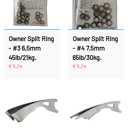
PREDATOR
STANGRØR OG TASKER TIL STÆNGER.
Owner Split Ring
Owner Split Ring
VADERS, VADESKO OG VADE JAKKER
- #3 6,5mm
- #4 7,5mm
45lb/21kg.
65lb/30kg.
LIMITED EDITION VARER
€ 5,24
€ 5,24