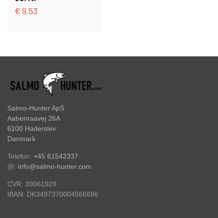
€ 9,53
Salmo-Hunter ApS
Aabenraavej 26A
6100 Haderslev
Danmark
Telefon:
+45 61542337
@:
info@salmo-hunter.com
CVR: 39061929
DK3497370004566696
IBAN: