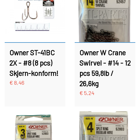
HAKEN
FC BULLET SKJERN SPEZIAL (#8
HAKEN)
ZUBEHÖR
FC PIKE
GUTSCHEIN
Owner ST-41BC
Owner W Crane
FC SPINNER KOLLEKTIONE
2X - #8 (8 pcs)
Swirvel - #14 - 12
SPINNER SERVICE
Skjern-konform!
pcs 59,8lb /
€ 8,46
26,6kg
TILBEHØR TIL SPINNERE
€ 5,24
OUTLET
KNIVE