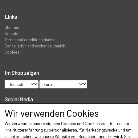
Links
Uber uns
Kontakt
Terms and conditions(danish)
Cancellation and exchange (danish)
Cookies
Im Shop zeigen
Social Media
Wir verwenden Cookies
Wir verwenden unsere eigenen Cookies und Cookies von Dritten, um
Get our newsletter via email
Ihre Nutzererfahrung zu personalisieren, für Marketingzwecke und um
zu untersuchen, wie unsere Website von Besuchern genutzt wird. Sie