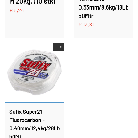
M 20kg. (10 stk)
0.33mm/8.6kg/18Lb
€ 5,24
50Mtr
€ 13,81
-10%
Sufix Super21
Fluorocarbon -
0.40mm/12,4kg/28Lb
50Mtr