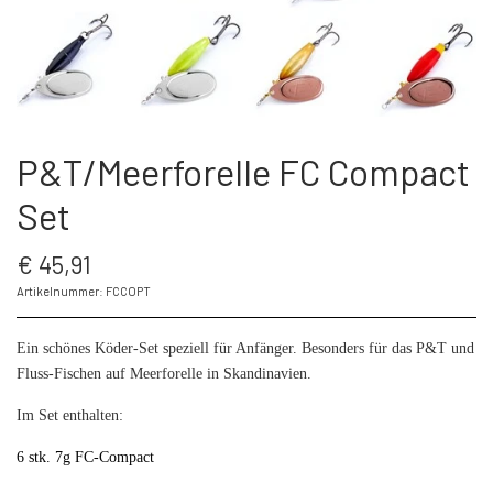
ÜBER FC SPINNER
PUT & TAKE GREJ
60 LURES
KONTAKT
WESTIN GENNEMLØBERE
GEOFF ANDERSON
ARTIKEL UND VIDEO
P&T/Meerforelle FC Compact
ANGELROLLE
KROGE
Set
S.F.G KØ HO 21 G
ANGELRUTEN
€ 45,91
Artikelnummer: FCCOPT
LONGSHOT KENT ANDERSEN DESIGN
BRILLEN
Ein schönes Köder-Set speziell für Anfänger. Besonders für das P&T und
19 G
Fluss-Fischen auf Meerforelle in Skandinavien.
LANDINGS NET
Im Set enthalten:
6 stk. 7g FC-Compact
FC SPINNERS