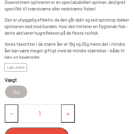
LANDINGS NET
Downstream spinneren er en specialudviklet spinner, designet
specifikt til tværstrøms eller nedstrøms fiskeri.
Den er uhyggelig effektiv, da den går dybt og ved spinstop dykker
FC SPINNERE HÅNDLAVEDE
spinneren ned mod bunden, hvor den imiterer en flygtende fisk -
dette aktiverer hugrefleksen på de fleste rovfisk.
FC UPSTREAM STANDARD
FC SPINNERE WESTIN
Vores favoritter i de større åer er 19g og 25g mens det i mindre
åer kan være meget giftigt med de mindre størrelser - både til
laks og havørreder.
FC WESTIN UPSTREAM SPINNERE
FC DOWNSTREAM STANDARD
ANDRE SPINNERE
Læs mere
FC Downstream Special kommer i følgende vægte:
FC WESTIN DOWNSTREAM
FC COMPACT
WOBLERE
19 gram med 4" blad
Vægt
25 gram med 4" blad
25g
FC BULLET STANDARD
FISKEBLINK
−
+
FC UPSTREAM SKJERN Å SPECIAL (M/
TASKER OG BEKLÆDNING
#8 KROGE)