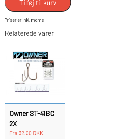
FISKE SÆT
Tilføj til kurv
FC DOWNSTREAM SKJERN Å SPECIAL
FISKE LINER
Priser er inkl. moms
(M/ #8 KROGE)
Relaterede varer
FISKEKROGE
FC BULLET SKJERN Å SPECIAL (M/ #8
KROGE)
TILBEHØR TIL FISKERI
FC PIKE
GAVEKORT
FC SPINNER SORTIMENTER
SPINNER SERVICE
Owner ST-41BC
TILBEHØR TIL SPINNERE
2X
Fra 32,00 DKK
OUTLET