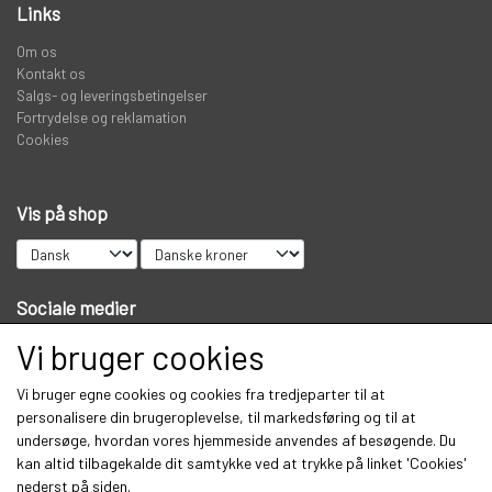
Links
Om os
Kontakt os
Salgs- og leveringsbetingelser
Fortrydelse og reklamation
Cookies
Vis på shop
Sociale medier
Vi bruger cookies
Vi bruger egne cookies og cookies fra tredjeparter til at
Modtag vores nyhedsbrev via e-mail
personalisere din brugeroplevelse, til markedsføring og til at
undersøge, hvordan vores hjemmeside anvendes af besøgende. Du
Tilmeld
kan altid tilbagekalde dit samtykke ved at trykke på linket 'Cookies'
nederst på siden.