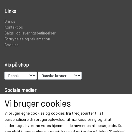
Links
KNIVE
Om os
Kontakt os
Salgs- og leveringsbetingelser
PREDATOR
Fortrydelse og reklamation
Cookies
STANGRØR OG TASKER TIL STÆNGER.
Vis på shop
VADERS, VADESKO OG VADE JAKKER
Sociale medier
LIMITED EDITION VARER
Vi bruger cookies
Vi bruger egne cookies og cookies fra tredjeparter til at
Modtag vores nyhedsbrev via e-mail
personalisere din brugeroplevelse, til markedsføring og til at
undersøge, hvordan vores hjemmeside anvendes af besøgende. Du
Tilmeld
kan altid tilbagekalde dit samtykke ved at trykke på linket 'Cookies'