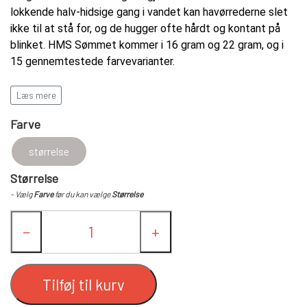
LANDINGS NET
lokkende halv-hidsige gang i vandet kan havørrederne slet
ikke til at stå for, og de hugger ofte hårdt og kontant på
blinket. HMS Sømmet kommer i 16 gram og 22 gram, og i
FC SPINNERE HÅNDLAVEDE
15 gennemtestede farvevarianter.
FC UPSTREAM STANDARD
FC SPINNERE WESTIN
Læs mere
Farve
FC WESTIN UPSTREAM SPINNERE
FC DOWNSTREAM STANDARD
ANDRE SPINNERE
størrelse
FC WESTIN DOWNSTREAM
FC COMPACT
WOBLERE
Størrelse
- Vælg
Farve
før du kan vælge
Størrelse
FC BULLET STANDARD
FISKEBLINK
−
+
FC UPSTREAM SKJERN Å SPECIAL (M/
TASKER OG BEKLÆDNING
Tilføj til kurv
#8 KROGE)