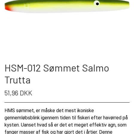
WEBSHOP
KYSTGREJ
FC SPINNEREN
PUT & TAKE GREJ
60 LURES
KONTAKT OS
WESTIN GENNEMLØBERE
GEOFF ANDERSON
HSM-012 Sømmet Salmo
ARTIKLER & VIDEO
Trutta
FISKEHJUL
KROGE
51,96 DKK
S.F.G KØ HO 21 G
FISKESTÆNGER
HMS sømmet, er måske det mest ikoniske
LONGSHOT KENT ANDERSEN DESIGN
POLAROID BRILLER
gennemløbsblink igennem tiden til fiskeri efter havørred på
kysten. Uanset hvad så er det et meget effektiv agn, som
19 G
fanger masser af fisk og har gjort det i årtier. Denne