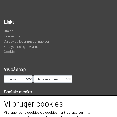
KNIVE
Links
PREDATOR
Om os
Kontakt os
Salgs- og leveringsbetingelser
Fortrydelse og reklamation
STANGRØR OG TASKER TIL STÆNGER.
Cookies
VADERS, VADESKO OG VADE JAKKER
Vis på shop
LIMITED EDITION VARER
Sociale medier
Vi bruger cookies
Vi bruger egne cookies og cookies fra tredjeparter til at
Modtag vores nyhedsbrev via e-mail