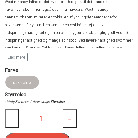
LANDINGS NET
Westin Sandy Inline er det nye sort! Designet til det Danske
havørredfiskeri, men også sublim til havbars! Westin Sandy
gennemløberen imiterer en tobis, en af yndlingsfødeemnerne for
FC SPINNERE HÅNDLAVEDE
rovfiskene på kysten. Den kan fiskes ved både høj og lav
indspinningshastighed og imiterer en flygtende tobis rigtig godt ved høj
indspiningshastighed og mange spinstop! Ved lavere hastighed svømmer
FC UPSTREAM STANDARD
FC SPINNERE WESTIN
den i en tæt S-curve. Takket være Sandy Inlines strømlinede krop og
vægtbalance kaster den helt suverænt!
Læs mere
FC WESTIN UPSTREAM SPINNERE
FC DOWNSTREAM STANDARD
ANDRE SPINNERE
Westin Sandy Inline
Farve
Teflonrør
ABS Plastic og Zink konstruktion
FC WESTIN DOWNSTREAM
FC COMPACT
WOBLERE
størrelse
Ultra skarp enkeltkrog, perler og splirtringe medfølger
Meget detaljeret design
Størrelse
FC BULLET STANDARD
FISKEBLINK
- Vælg
Farve
før du kan vælge
Størrelse
−
+
FC UPSTREAM SKJERN Å SPECIAL (M/
TASKER OG BEKLÆDNING
#8 KROGE)