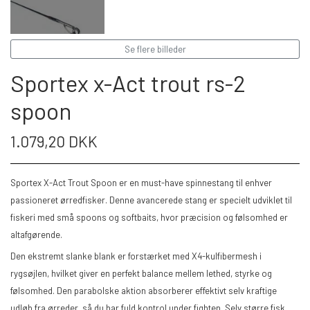
LANDINGS NET
FC SPINNERE HÅNDLAVEDE
Se flere billeder
Sportex x-Act trout rs-2
FC UPSTREAM STANDARD
FC SPINNERE WESTIN
spoon
FC WESTIN UPSTREAM SPINNERE
FC DOWNSTREAM STANDARD
ANDRE SPINNERE
1.079,20 DKK
FC WESTIN DOWNSTREAM
FC COMPACT
WOBLERE
Sportex X-Act Trout Spoon er en must-have spinnestang til enhver
passioneret ørredfisker. Denne avancerede stang er specielt udviklet til
fiskeri med små spoons og softbaits, hvor præcision og følsomhed er
FC BULLET STANDARD
FISKEBLINK
altafgørende.
Den ekstremt slanke blank er forstærket med X4-kulfibermesh i
FC UPSTREAM SKJERN Å SPECIAL (M/
TASKER OG BEKLÆDNING
rygsøjlen, hvilket giver en perfekt balance mellem lethed, styrke og
#8 KROGE)
følsomhed. Den parabolske aktion absorberer effektivt selv kraftige
udløb fra ørreder, så du har fuld kontrol under fighten. Selv større fisk