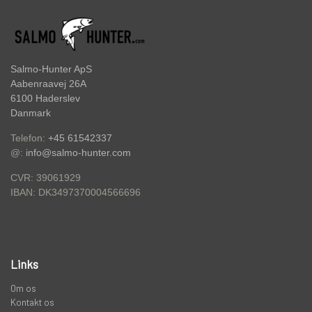
KNIVE
Salmo-Hunter ApS
PREDATOR
Aabenraavej 26A
6100 Haderslev
Danmark
STANGRØR OG TASKER TIL STÆNGER.
Telefon:
+45 61542337
@:
info@salmo-hunter.com
VADERS, VADESKO OG VADE JAKKER
CVR: 39061929
DK3497370004566696
IBAN:
LIMITED EDITION VARER
Links
Om os
Kontakt os