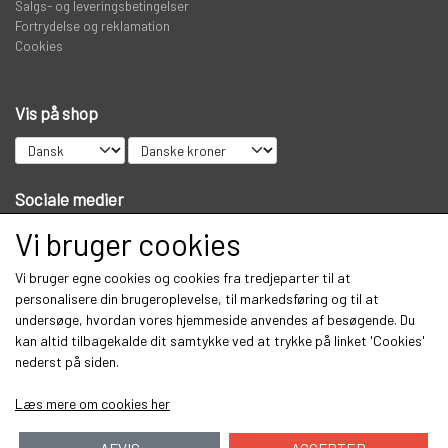
Salgs- og leveringsbetingelser
Fortrydelse og reklamation
Cookies
Vis på shop
Sociale medier
Vi bruger cookies
Vi bruger egne cookies og cookies fra tredjeparter til at
Modtag vores nyhedsbrev via e-mail
personalisere din brugeroplevelse, til markedsføring og til at
undersøge, hvordan vores hjemmeside anvendes af besøgende. Du
Tilmeld
kan altid tilbagekalde dit samtykke ved at trykke på linket 'Cookies'
nederst på siden.
Læs mere om cookies her