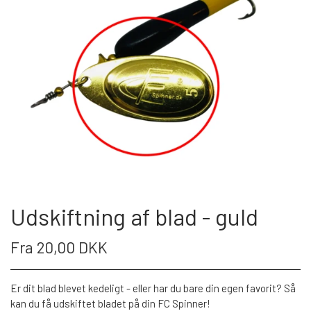
WEBSHOP
KYSTGREJ
FC SPINNEREN
PUT & TAKE GREJ
60 LURES
KONTAKT OS
WESTIN GENNEMLØBERE
GEOFF ANDERSON
ARTIKLER & VIDEO
FISKEHJUL
KROGE
Udskiftning af blad - guld
S.F.G KØ HO 21 G
FISKESTÆNGER
Fra 20,00 DKK
LONGSHOT KENT ANDERSEN DESIGN
POLAROID BRILLER
Er dit blad blevet kedeligt - eller har du bare din egen favorit? Så
19 G
kan du få udskiftet bladet på din FC Spinner!