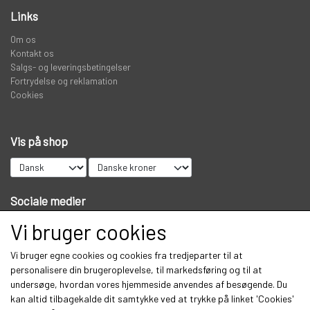
Links
KNIVE
Om os
Kontakt os
Salgs- og leveringsbetingelser
Fortrydelse og reklamation
PREDATOR
Cookies
STANGRØR OG TASKER TIL STÆNGER.
Vis på shop
VADERS, VADESKO OG VADE JAKKER
Sociale medier
LIMITED EDITION VARER
Vi bruger cookies
Vi bruger egne cookies og cookies fra tredjeparter til at
Modtag vores nyhedsbrev via e-mail
personalisere din brugeroplevelse, til markedsføring og til at
undersøge, hvordan vores hjemmeside anvendes af besøgende. Du
Tilmeld
kan altid tilbagekalde dit samtykke ved at trykke på linket 'Cookies'