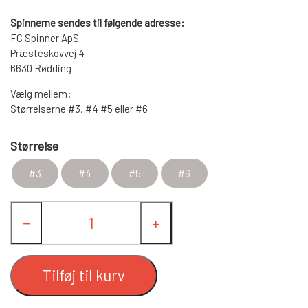
LANDINGS NET
Spinnerne sendes til følgende adresse:
FC Spinner ApS
FC SPINNERE HÅNDLAVEDE
Præsteskovvej 4
6630 Rødding
FC UPSTREAM STANDARD
FC SPINNERE WESTIN
Vælg mellem:
Størrelserne #3, #4 #5 eller #6
FC WESTIN UPSTREAM SPINNERE
FC DOWNSTREAM STANDARD
ANDRE SPINNERE
Størrelse
#3
#4
#5
#6
FC WESTIN DOWNSTREAM
FC COMPACT
WOBLERE
−
+
FC BULLET STANDARD
FISKEBLINK
FC UPSTREAM SKJERN Å SPECIAL (M/
TASKER OG BEKLÆDNING
Tilføj til kurv
#8 KROGE)