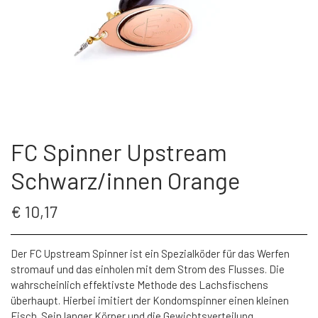
ÜBER FC SPINNER
PUT & TAKE GREJ
60 LURES
KONTAKT
WESTIN GENNEMLØBERE
GEOFF ANDERSON
ARTIKEL UND VIDEO
ANGELROLLE
KROGE
FC Spinner Upstream
S.F.G KØ HO 21 G
ANGELRUTEN
Schwarz/innen Orange
LONGSHOT KENT ANDERSEN DESIGN
BRILLEN
€ 10,17
19 G
LANDINGS NET
Der FC Upstream Spinner ist ein Spezialköder für das Werfen
stromauf und das einholen mit dem Strom des Flusses. Die
wahrscheinlich effektivste Methode des Lachsfischens
FC SPINNERS
überhaupt. Hierbei imitiert der Kondomspinner einen kleinen
Fisch. Sein langer Körper und die Gewichtsverteilung