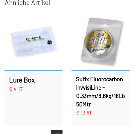
Ähnliche Artikel
HAKEN
FC BULLET SKJERN SPEZIAL (#8
HAKEN)
ZUBEHÖR
FC PIKE
GUTSCHEIN
FC SPINNER KOLLEKTIONE
SPINNER SERVICE
Lure Box
Sufix Fluorocarbon
TILBEHØR TIL SPINNERE
invvisiLine -
€ 4,17
0.33mm/8.6kg/18Lb
OUTLET
50Mtr
€ 13,81
KNIVE
-10%