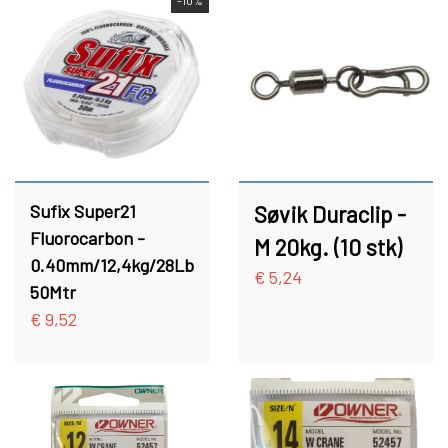
PREDATOR
STANGRØR OG TASKER TIL STÆNGER.
VADERS, VADESKO OG VADE JAKKER
LIMITED EDITION VARER
Sufix Super21
Søvik Duraclip -
Fluorocarbon -
M 20kg. (10 stk)
0.40mm/12,4kg/28Lb
€ 5,24
50Mtr
€ 9,52