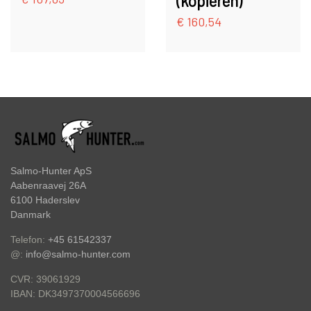
(kopieren)
HAKEN
€ 160,54
FC BULLET SKJERN SPEZIAL (#8
HAKEN)
ZUBEHÖR
FC PIKE
GUTSCHEIN
FC SPINNER KOLLEKTIONE
SPINNER SERVICE
Salmo-Hunter ApS
Aabenraavej 26A
TILBEHØR TIL SPINNERE
6100 Haderslev
Danmark
OUTLET
Telefon:
+45 61542337
@:
info@salmo-hunter.com
CVR: 39061929
KNIVE
DK3497370004566696
IBAN: