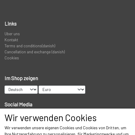
PREDATOR
Links
STANGRØR OG TASKER TIL STÆNGER.
Uber uns
Kontakt
VADERS, VADESKO OG VADE JAKKER
Terms and conditions(danish)
Cancellation and exchange (danish)
Cookies
LIMITED EDITION VARER
Im Shop zeigen
Social Media
Wir verwenden Cookies
Wir verwenden unsere eigenen Cookies und Cookies von Dritten, um
Get our newsletter via email
Ihre Nutzererfahrung zu personalisieren, für Marketingzwecke und um