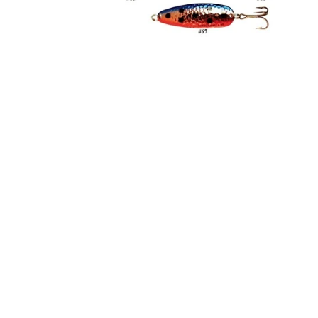
LANDINGS NET
FC SPINNERS
FC UPSTREAM STAN
FC DOWNSTREAM S
FC COMPACT
FC BULLET STANDA
FC UPSTREAM SKJER
FC DOWNSTREAM SKJ
FC BULLET SKJERN 
FC PIKE
FC SPINNER KOLLEK
BLINKER
ANGELTASCHEN & BEKLEI
SPINNER SERVICE
TILBEHØR TIL