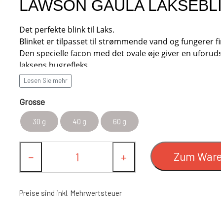
LAWSON GAULA LAKSEBL
FC SPINNERE WESTIN
Det perfekte blink til Laks.
DARD
FC WESTIN UPSTREAM SPINNER
Blinket er tilpasset til strømmende vand og fungerer fi
TANDARD
FC WESTIN DOWNSTREAM
Den specielle facon med det ovale øje giver en uforuds
laksens hugrefleks.
Den hamrede overflade sikrer samtidig reflekser i alle 
RD
Lesen Sie mehr
N SPEZIAL (#8 HAKEN)
Grosse
ERN SPEZIAL (#8 HAKEN)
30 g
40 g
60 g
SPEZIAL (#8 HAKEN)
Zum Ware
−
+
TIONE
DUNG
LACHS/MEHRFORELLE ANGELSETS
LEINEN
Preise sind inkl. Mehrwertsteuer
 SPINNERE
OUTLET
KNIVE
PREDATOR