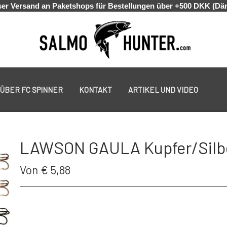
er Versand an Paketshops für Bestellungen über +500 DKK (Dä
ÜBER FC SPINNER
KONTAKT
ARTIKEL UND VIDEO
PUT & TAKE GREJ
GEOFF ANDERSON
ANGELR
LAWSON GAULA Kupfer/Silbe
Von € 5,88