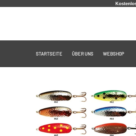
Kostenlos
STARTSEITE
ÜBER UNS
WEBSHOP
KYSTGREJ
60 LURES
WESTIN GENNEMLØBERE
KROGE
S.F.G KØ HO 21 G
LONGSHOT KENT ANDERSEN DESIGN 19 G