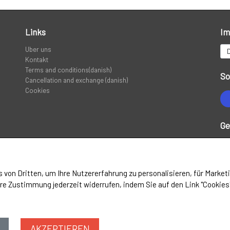
Links
Im
Uber uns
Kontakt
Terms and conditions(danish)
So
Cancellation and exchange (danish)
Cookies
Ge
s
 von Dritten, um Ihre Nutzererfahrung zu personalisieren, für Marke
re Zustimmung jederzeit widerrufen, indem Sie auf den Link "Cookies"
AKZEPTIEREN