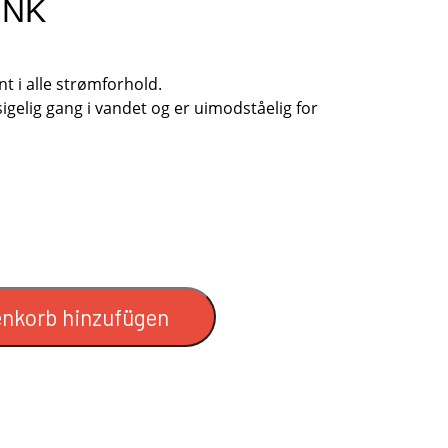
INK
ANDERE SPINNERE
WOBLERS
E
nt i alle strømforhold.
igelig gang i vandet og er uimodståelig for
retninger.
nkorb hinzufügen
HAKEN
ZUBEHÖR
GUTSCHEIN
STANGRØR OG TASKER TIL STÆNGER.