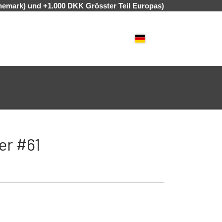
nemark) und +1.000 DKK Grösster Teil Europas)
OLLE
ANGELRUTEN
BRILLEN
r #61