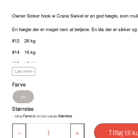
Owner Sinker hook w Crane Swivel er en god hægte, som muligør
En hægte der er meget nem at betjene. En lås der er sikker og 
NET
FC SPINNERE HÅNDLAVEDE
#12 26 kg
FC UPSTREAM STANDARD
#14 16 kg
FC DOWNSTREAM STANDARD
FC COMPACT
#16 12,4 kg
FC BULLET STANDARD
Læs mere
#18 10,3 kg
FC UPSTREAM SKJERN Å SPECIAL (M/ #8 KROGE)
Farve
FC DOWNSTREAM SKJERN Å SPECIAL (M/ #8 KROGE
str
FC BULLET SKJERN Å SPECIAL (M/ #8 KROGE)
Størrelse
FC PIKE
- Vælg
Farve
før du kan vælge
Størrelse
FC SPINNER SORTIMENTER
Tilføj til k
−
+
FISKEBLINK
TASKER OG BEKLÆDNING
FISKE S