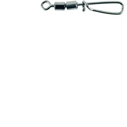
S.F.G KØ HO 21 G
LONGSHOT KENT ANDERSEN DESIGN 19 G
POLAROID BRILLER
LANDINGS 
ANDRE SPINNERE
WOBLERE