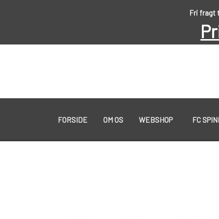
Fri fragt
Pr
FORSIDE
OM OS
WEBSHOP
FC SPI
KYSTGREJ
60 LURES
WESTIN GENNEMLØBERE
KROGE