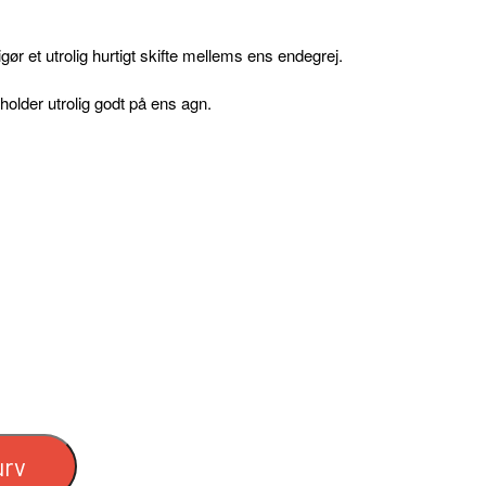
 et utrolig hurtigt skifte mellems ens endegrej.
holder utrolig godt på ens agn.
FC SPINNERE WESTIN
FC WESTIN UPSTREAM SPINNERE
FC WESTIN DOWNSTREAM
)
urv
ÆT
FISKE LINER
FISKEKROGE