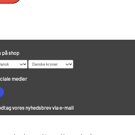
OUTLET
KNIVE
PREDATOR
LIMITED EDITION VARER
s på shop
ciale medier
dtag vores nyhedsbrev via e-mail
Tilmeld