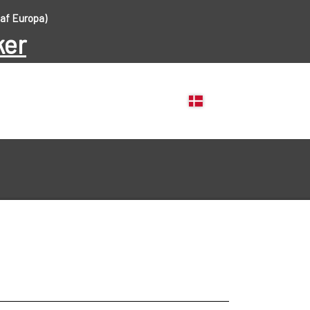
 af Europa)
ker
FISKEHJUL
FISKESTÆNGER