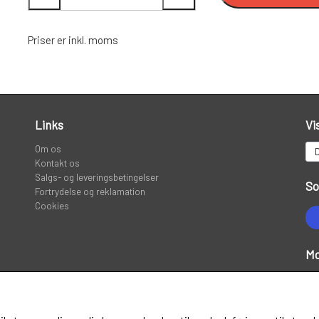
SPINNER SERVICE
TILBEHØR TIL SPINNERE
Priser er inkl. moms
VADERS, VADESKO OG VADE JAKKER
Links
Vi
Om os
Kontakt os
Salgs- og leveringsbetingelser
So
Fortrydelse og reklamation
Cookies
Mo