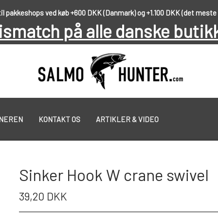
 til pakkeshops ved køb +600 DKK (Danmark) og +1.100 DKK (det meste
ismatch på alle danske butik
NNEREN
KONTAKT OS
ARTIKLER & VIDEO
PUT & TAKE GREJ
GEOFF ANDERSON
Sinker Hook W crane swivel
39,20 DKK